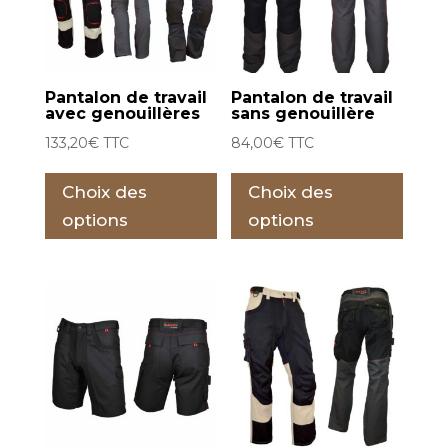
Pantalon de travail
Pantalon de travail
avec genouillères
sans genouillère
133,20
€
TTC
84,00
€
TTC
Ce
Ce
Choix des
Choix des
produit
prod
a
a
options
options
plusieurs
plus
variations.
varia
Les
Les
options
opti
peuvent
peu
être
être
choisies
choi
sur
sur