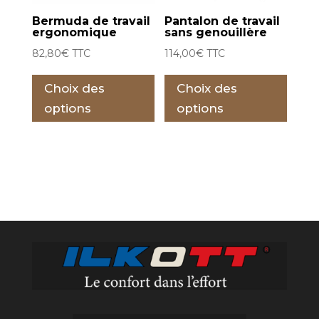
la
la
Bermuda de travail
Pantalon de travail
page
pag
ergonomique
sans genouillère
du
du
82,80
€
TTC
114,00
€
TTC
produit
prod
Ce
Ce
Choix des
Choix des
produit
prod
a
a
options
options
plusieurs
plus
variations.
varia
Les
Les
options
opti
peuvent
peu
être
être
choisies
choi
sur
sur
la
la
page
pag
du
du