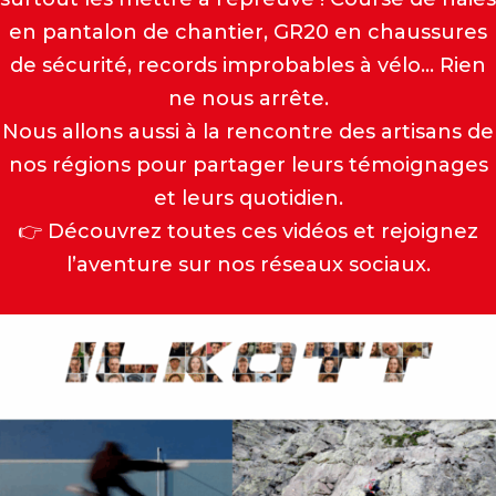
en pantalon de chantier, GR20 en chaussures
de sécurité, records improbables à vélo… Rien
ne nous arrête.
Nous allons aussi à la rencontre des artisans de
nos régions pour partager leurs témoignages
et leurs quotidien.
👉 Découvrez toutes ces vidéos et rejoignez
l’aventure sur nos réseaux sociaux.