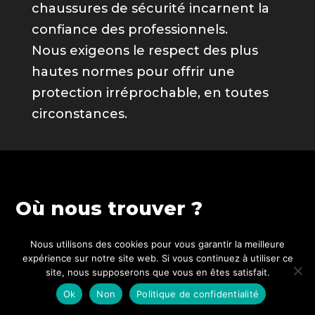
chaussures de sécurité incarnent la
confiance des professionnels.
Nous exigeons le respect des plus
hautes normes pour offrir une
protection irréprochable, en toutes
circonstances.
Où nous trouver ?
Demandez à votre distributeur préféré la
Nous utilisons des cookies pour vous garantir la meilleure
expérience sur notre site web. Si vous continuez à utiliser ce
marque Ilkott®.
site, nous supposerons que vous en êtes satisfait.
Ok
Non
Politique de confidentialité
Nous sommes implantés dans des dizaines