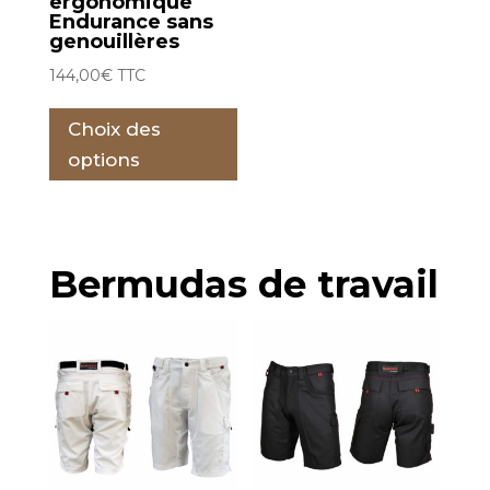
ergonomique
du
du
Endurance sans
produit
prod
genouillères
144,00
€
TTC
Ce
Choix des
produit
a
options
plusieurs
variations.
Les
Bermudas de travail
options
peuvent
être
choisies
sur
la
page
du