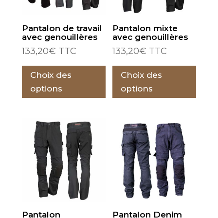
Pantalon de travail
Pantalon mixte
avec genouillères
avec genouillères
133,20
€
TTC
133,20
€
TTC
Ce
Ce
Choix des
Choix des
produit
prod
a
a
options
options
plusieurs
plus
variations.
varia
Les
Les
options
opti
peuvent
peu
être
être
choisies
choi
sur
sur
la
la
Pantalon
Pantalon Denim
page
pag