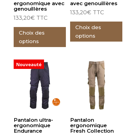
ergonomique avec
avec genouillères
du
du
genouillères
133,20
€
TTC
produit
prod
133,20
€
TTC
Ce
Ce
Choix des
prod
Choix des
produit
a
options
a
options
plus
plusieurs
varia
variations.
Les
Nouveauté
Les
opti
options
peu
peuvent
être
être
choi
choisies
sur
sur
la
la
pag
Pantalon ultra-
Pantalon
page
du
ergonomique
ergonomique
du
prod
Endurance
Fresh Collection
produit