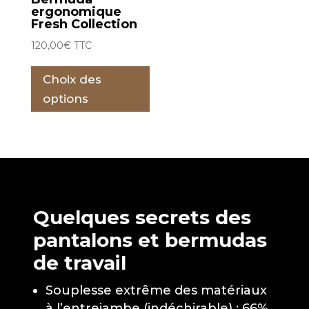
ergonomique
du
du
Fresh Collection
produit
prod
120,00
€
TTC
Ce
Choix des
produit
a
options
plusieurs
variations.
Les
options
peuvent
être
Quelques secrets des
choisies
pantalons et bermudas
sur
de travail
la
page
Souplesse extrême des matériaux
du
à l’entrejambe (indéchirable) : 66%