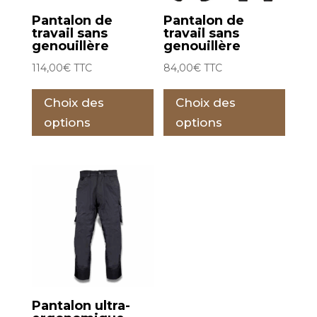
Pantalon de
Pantalon de
travail sans
travail sans
genouillère
genouillère
114,00
€
TTC
84,00
€
TTC
Ce
Ce
Choix des
Choix des
produit
prod
a
a
options
options
plusieurs
plus
variations.
varia
Les
Les
options
opti
peuvent
peu
être
être
choisies
choi
sur
sur
la
la
Pantalon ultra-
page
pag