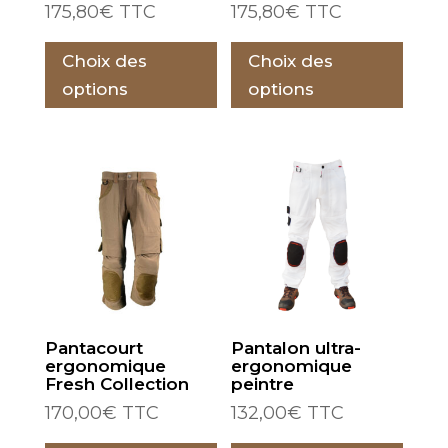
175,80
€
TTC
175,80
€
TTC
Ce
Ce
Choix des
Choix des
produit
prod
a
a
options
options
plusieurs
plus
variations.
varia
Les
Les
options
opti
peuvent
peu
être
être
choisies
choi
sur
sur
la
la
Pantacourt
Pantalon ultra-
page
pag
ergonomique
ergonomique
du
du
Fresh Collection
peintre
produit
prod
170,00
€
TTC
132,00
€
TTC
Ce
Ce