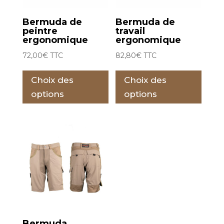
produit
Bermuda de
Bermuda de
peintre
travail
ergonomique
ergonomique
72,00
€
TTC
82,80
€
TTC
Ce
Ce
Choix des
Choix des
produit
prod
a
a
options
options
plusieurs
plus
variations.
varia
Les
Les
options
opti
peuvent
peu
être
être
choisies
choi
sur
sur
la
la
Bermuda
page
pag