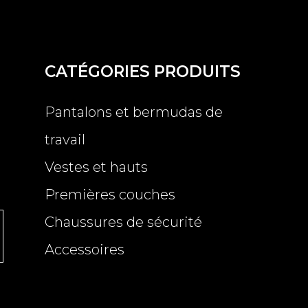
-
Masque
3
plis
imprimé
-
CATÉGORIES PRODUITS
10
lavages
-
Pantalons et bermudas de
4€
TTC
travail
le
lot
de
Vestes et hauts
2
-
Premières couches
P.U.
:
Chaussures de sécurité
2€
TTC
Accessoires