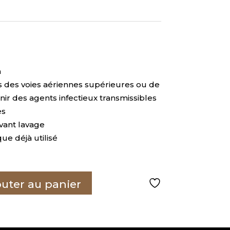
n
s des voies aériennes supérieures ou de
nir des agents infectieux transmissibles
es
vant lavage
e déjà utilisé
outer au panier